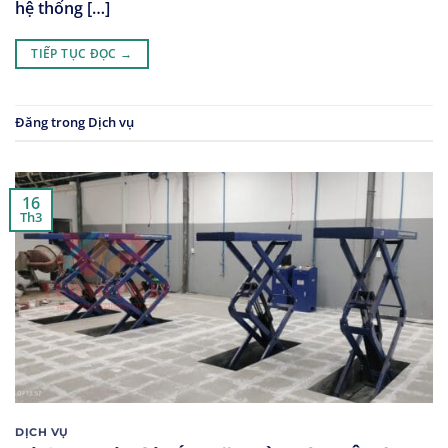
hệ thống […]
TIẾP TỤC ĐỌC
→
Đăng trong
Dịch vụ
16
Th3
DỊCH VỤ