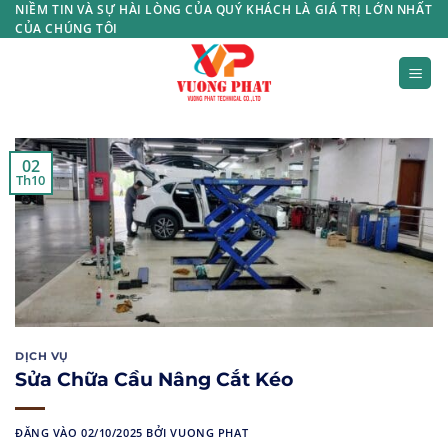
Bỏ
NIỀM TIN VÀ SỰ HÀI LÒNG CỦA QUÝ KHÁCH LÀ GIÁ TRỊ LỚN NHẤT
CỦA CHÚNG TÔI
qua
nội
dung
02
Th10
DỊCH VỤ
Sửa Chữa Cầu Nâng Cắt Kéo
ĐĂNG VÀO
02/10/2025
BỞI
VUONG PHAT