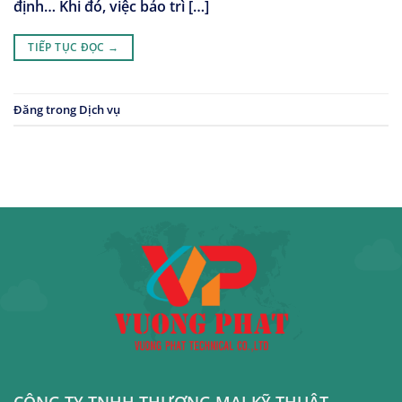
định… Khi đó, việc bảo trì […]
TIẾP TỤC ĐỌC
→
Đăng trong
Dịch vụ
CÔNG TY TNHH THƯƠNG MẠI KỸ THUẬT