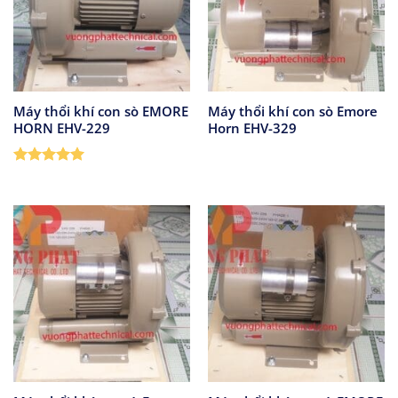
Máy thổi khí con sò EMORE
Máy thổi khí con sò Emore
HORN EHV-229
Horn EHV-329
Được xếp
hạng
5
5
sao