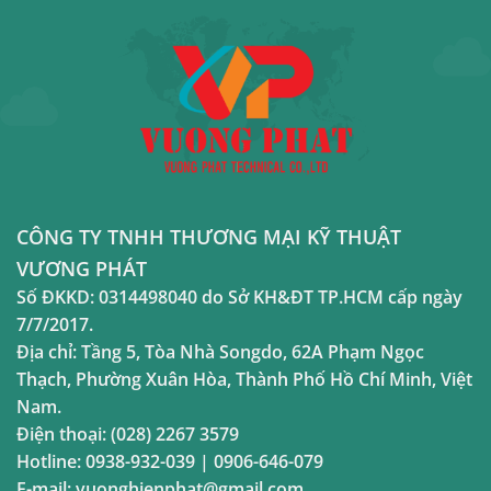
CÔNG TY TNHH THƯƠNG MẠI KỸ THUẬT
VƯƠNG PHÁT
Số ĐKKD:
0314498040
do Sở KH&ĐT TP.HCM cấp ngày
7/7/2017.
Địa chỉ:
Tầng 5, Tòa Nhà Songdo, 62A Phạm Ngọc
Thạch, Phường Xuân Hòa, Thành Phố Hồ Chí Minh, Việt
Nam.
Điện thoại:
(028) 2267 3579
Hotline:
0938-932-039
|
0906-646-079
E-mail:
vuonghienphat@gmail.com