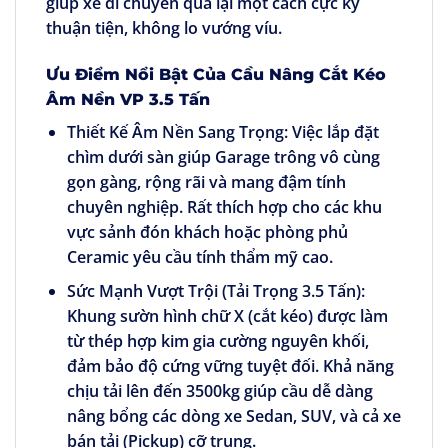
giúp xe di chuyển qua lại một cách cực kỳ
thuận tiện, không lo vướng víu.
Ưu Điểm Nổi Bật Của Cầu Nâng Cắt Kéo
Âm Nền VP 3.5 Tấn
Thiết Kế Âm Nền Sang Trọng:
Việc lắp đặt
chìm dưới sàn giúp Garage trông vô cùng
gọn gàng, rộng rãi và mang đậm tính
chuyên nghiệp. Rất thích hợp cho các khu
vực sảnh đón khách hoặc phòng phủ
Ceramic yêu cầu tính thẩm mỹ cao.
Sức Mạnh Vượt Trội (Tải Trọng 3.5 Tấn):
Khung sườn hình chữ X (cắt kéo) được làm
từ thép hợp kim gia cường nguyên khối,
đảm bảo độ cứng vững tuyệt đối. Khả năng
chịu tải lên đến 3500kg giúp cầu dễ dàng
nâng bổng các dòng xe Sedan, SUV, và cả xe
bán tải (Pickup) cỡ trung.