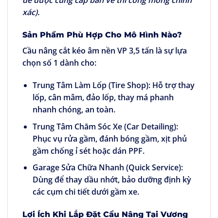
để được cung cấp bản vẽ thi công móng chính
xác).
Sản Phẩm Phù Hợp Cho Mô Hình Nào?
Cầu nâng cắt kéo âm nền VP 3,5 tấn là sự lựa
chọn số 1 dành cho:
Trung Tâm Làm Lốp (Tire Shop):
Hỗ trợ thay
lốp, cân mâm, đảo lốp, thay má phanh
nhanh chóng, an toàn.
Trung Tâm Chăm Sóc Xe (Car Detailing):
Phục vụ rửa gầm, đánh bóng gầm, xịt phủ
gầm chống ỉ sét hoặc dán PPF.
Garage Sửa Chữa Nhanh (Quick Service):
Dùng để thay dầu nhớt, bảo dưỡng định kỳ
các cụm chi tiết dưới gầm xe.
Lợi Ích Khi Lắp Đặt Cầu Nâng Tại Vương