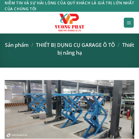
Bỏ
NIỀM TIN VÀ SỰ HÀI LÒNG CỦA QUÝ KHÁCH LÀ GIÁ TRỊ LỚN NHẤT
CỦA CHÚNG TÔI
qua
nội
dung
Sản phẩm
/
THIẾT BỊ DỤNG CỤ GARAGE Ô TÔ
/
Thiết
bị nâng hạ