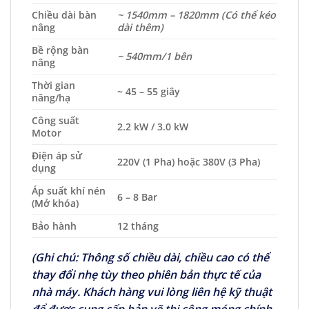
Chiều dài bàn
~ 1540mm – 1820mm (Có thể kéo
nâng
dài thêm)
Bề rộng bàn
~ 540mm/1 bên
nâng
Thời gian
~ 45 – 55 giây
nâng/hạ
Công suất
2.2 kW / 3.0 kW
Motor
Điện áp sử
220V (1 Pha) hoặc 380V (3 Pha)
dụng
Áp suất khí nén
6 – 8 Bar
(Mở khóa)
Bảo hành
12 tháng
(Ghi chú: Thông số chiều dài, chiều cao có thể
thay đổi nhẹ tùy theo phiên bản thực tế của
nhà máy. Khách hàng vui lòng liên hệ kỹ thuật