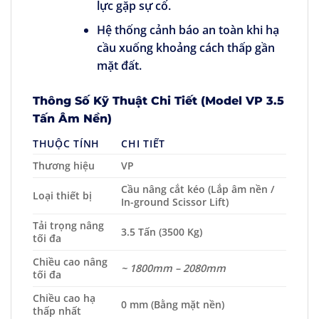
lực gặp sự cố.
Hệ thống cảnh báo an toàn khi hạ
cầu xuống khoảng cách thấp gần
mặt đất.
Thông Số Kỹ Thuật Chi Tiết (Model VP 3.5
Tấn Âm Nền)
THUỘC TÍNH
CHI TIẾT
Thương hiệu
VP
Cầu nâng cắt kéo (Lắp âm nền /
Loại thiết bị
In-ground Scissor Lift)
Tải trọng nâng
3.5 Tấn (3500 Kg)
tối đa
Chiều cao nâng
~ 1800mm – 2080mm
tối đa
Chiều cao hạ
0 mm (Bằng mặt nền)
thấp nhất