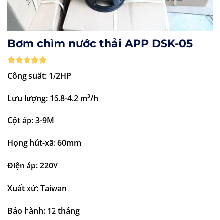
Bơm chìm nước thải APP DSK-05
5
1
trên 5
Công suất: 1/2HP
dựa trên
đánh giá
Lưu lượng: 16.8-4.2 m³/h
Cột áp: 3-9M
Họng hút-xã: 60mm
Điện áp: 220V
Xuất xứ: Taiwan
Bảo hành: 12 tháng