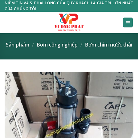
Bỏ
NIỀM TIN VÀ SỰ HÀI LÒNG CỦA QUÝ KHÁCH LÀ GIÁ TRỊ LỚN NHẤT
CỦA CHÚNG TÔI
qua
nội
dung
Sản phẩm
/
Bơm công nghiệp
/
Bơm chìm nước thải