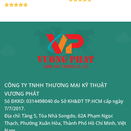
Được xếp
hạng
5
5
Được xếp
sao
hạng
5
5
sao
CÔNG TY TNHH THƯƠNG MẠI KỸ THUẬT
VƯƠNG PHÁT
Số ĐKKD:
0314498040
do Sở KH&ĐT TP.HCM cấp ngày
7/7/2017.
Địa chỉ:
Tầng 5, Tòa Nhà Songdo, 62A Phạm Ngọc
Thạch, Phường Xuân Hòa, Thành Phố Hồ Chí Minh, Việt
Nam.