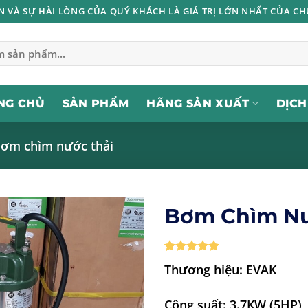
IN VÀ SỰ HÀI LÒNG CỦA QUÝ KHÁCH LÀ GIÁ TRỊ LỚN NHẤT CỦA CH
NG CHỦ
SẢN PHẨM
HÃNG SẢN XUẤT
DỊCH
ơm chìm nước thải
Bơm Chìm Nư
5
1
trên 5
Thương hiệu: EVAK
dựa trên
đánh giá
Công suất: 3.7KW (5HP)