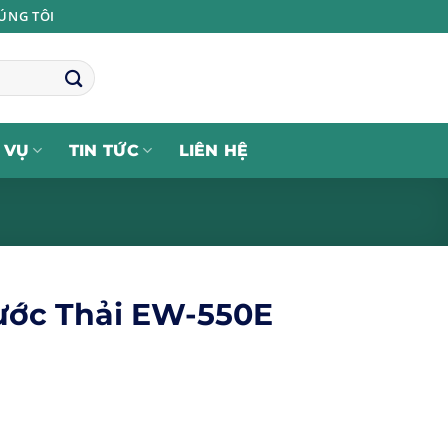
ÚNG TÔI
 VỤ
TIN TỨC
LIÊN HỆ
ớc Thải EW-550E