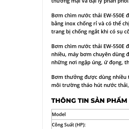
thương mại và đại lý phân phối
Bơm chìm nước thải EW-550E
đ
bằng inox chống rỉ và có thể 
trang bị chống ngắt khi có sụ c
Bơm chìm nước thải EW-550E
đ
nhiều, máy bơm chuyên dùng để
những nơi ngập úng, ứ đọng, thá
Bơm thưởng được dùng nhiều tr
môi trường tháo hút nước thải
THÔNG TIN SẢN PHẨM
Model
Công Suất (HP):