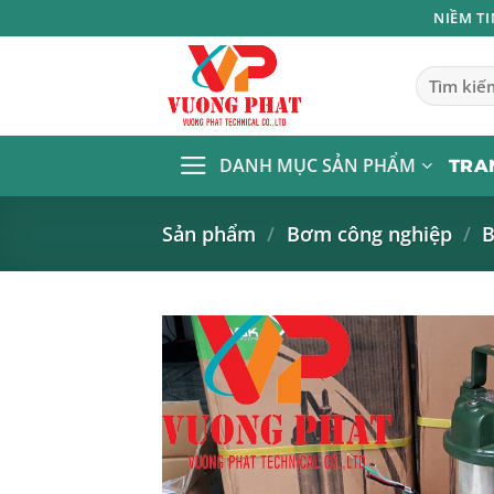
Bỏ
NIỀM T
qua
nội
Tìm
kiếm:
dung
DANH MỤC SẢN PHẨM
TRA
Sản phẩm
/
Bơm công nghiệp
/
B