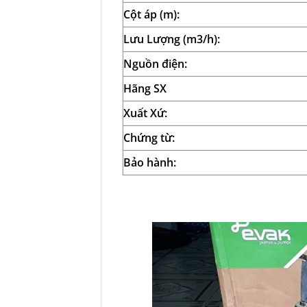
Cột áp (m):
Lưu Lượng (m3/h):
Nguồn điện:
Hãng SX
Xuất Xứ:
Chứng từ:
Bảo hành: