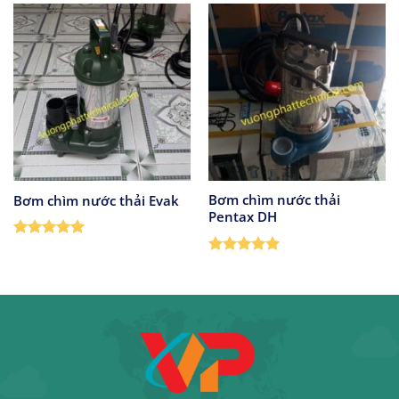
Bơm chìm nước thải
Bơm chìm nước thải Evak
Pentax DH
Được xếp
hạng
5
5
Được xếp
sao
hạng
5
5
sao