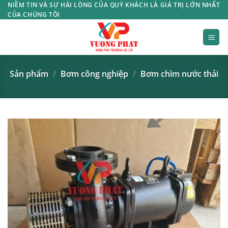
Bỏ
NIỀM TIN VÀ SỰ HÀI LÒNG CỦA QUÝ KHÁCH LÀ GIÁ TRỊ LỚN NHẤT
CỦA CHÚNG TÔI
qua
nội
dung
Sản phẩm
/
Bơm công nghiệp
/
Bơm chìm nước thải