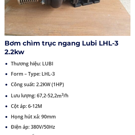
Bơm chìm trục ngang Lubi LHL-3
2.2kw
Thương hiệu: LUBI
Form – Type: LHL-3
Công suất: 2.2KW (1HP)
3
Lưu lượng: 67,2-52,2
m
/h
Cột áp: 6-12M
Họng hút xả: 90mm
Điện áp: 380V/50Hz