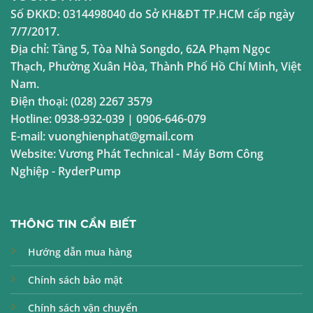
Số ĐKKD:
0314498040
do Sở KH&ĐT TP.HCM cấp ngày
7/7/2017.
Địa chỉ:
Tầng 5, Tòa Nhà Songdo, 62A Phạm Ngọc
Thạch, Phường Xuân Hòa, Thành Phố Hồ Chí Minh, Việt
Nam.
Điện thoại:
(028) 2267 3579
Hotline:
0938-932-039
|
0906-646-079
E-mail:
vuonghienphat@gmail.com
Website:
Vương Phát Technical
-
Máy Bơm Công
Nghiệp
-
RyderPump
THÔNG TIN CẦN BIẾT
Hướng dẫn mua hàng
Chính sách bảo mật
Chính sách vận chuyển