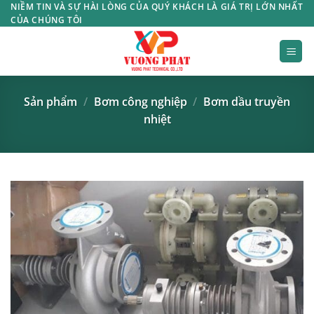
Bỏ
NIỀM TIN VÀ SỰ HÀI LÒNG CỦA QUÝ KHÁCH LÀ GIÁ TRỊ LỚN NHẤT
CỦA CHÚNG TÔI
qua
nội
dung
Sản phẩm
/
Bơm công nghiệp
/
Bơm dầu truyền
nhiệt