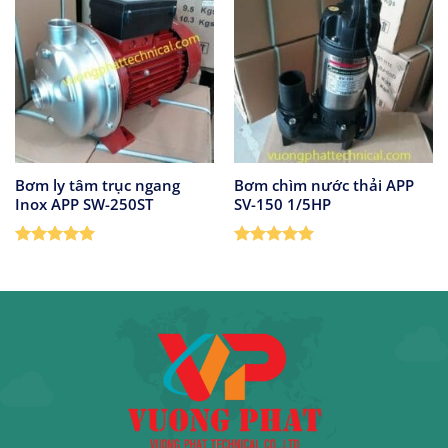
Bơm ly tâm trục ngang
Bơm chìm nước thải APP
Inox APP SW-250ST
SV-150 1/5HP
Được xếp
Được xếp
hạng
5
5
hạng
5
5
sao
sao