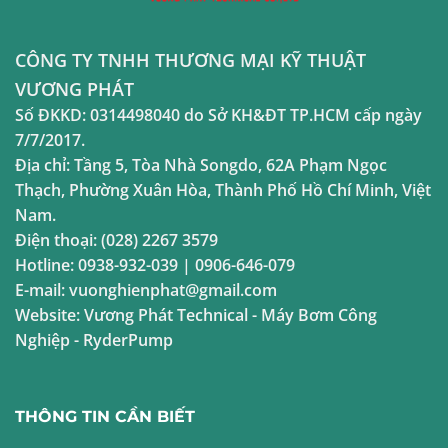
CÔNG TY TNHH THƯƠNG MẠI KỸ THUẬT
VƯƠNG PHÁT
Số ĐKKD:
0314498040
do Sở KH&ĐT TP.HCM cấp ngày
7/7/2017.
Địa chỉ:
Tầng 5, Tòa Nhà Songdo, 62A Phạm Ngọc
Thạch, Phường Xuân Hòa, Thành Phố Hồ Chí Minh, Việt
Nam.
Điện thoại:
(028) 2267 3579
Hotline:
0938-932-039
|
0906-646-079
E-mail:
vuonghienphat@gmail.com
Website:
Vương Phát Technical
-
Máy Bơm Công
Nghiệp
-
RyderPump
THÔNG TIN CẦN BIẾT