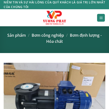
Bỏ
NIỀM TIN VÀ SỰ HÀI LÒNG CỦA QUÝ KHÁCH LÀ GIÁ TRỊ LỚN NHẤT
CỦA CHÚNG TÔI
qua
nội
dung
Sản phẩm
/
Bơm công nghiệp
/
Bơm định lượng -
Hóa chất