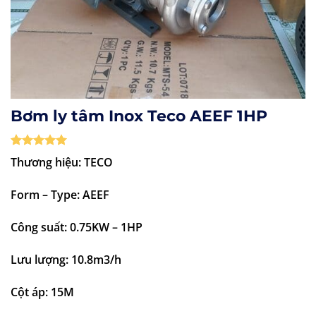
Bơm ly tâm Inox Teco AEEF 1HP
5
1
trên 5
Thương hiệu: TECO
dựa trên
đánh giá
Form – Type: AEEF
Công suất: 0.75KW – 1HP
Lưu lượng: 10.8m3/h
Cột áp: 15M