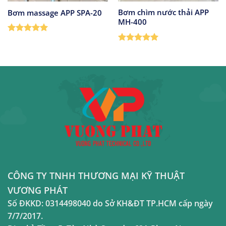
Bơm chìm nước thải APP
Bơm massage APP SPA-20
MH-400
Được xếp
hạng
5
5
Được xếp
sao
hạng
5
5
sao
CÔNG TY TNHH THƯƠNG MẠI KỸ THUẬT
VƯƠNG PHÁT
Số ĐKKD:
0314498040
do Sở KH&ĐT TP.HCM cấp ngày
7/7/2017.