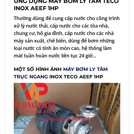
ỨNG DỤNG MÁY BƠM LY TÂM TECO
INOX AEEF 1HP
Thường dùng để cung cấp nước cho công trình
xử lý nước thải, cấp nước cho các tòa nhà,
chung cư, hô gia đình, cấp nước cho các nhà
máy sản xuất, chế biến, dùng để bơm những
loại nước có tính ăn mòn cao, hệ thống làm
mát tuần hoàn nước liên tục 24 giờ…
MỘT SỐ HÌNH ẢNH
MÁY BƠM LY TÂM
TRỤC NGANG
INOX TECO AEEF 1HP