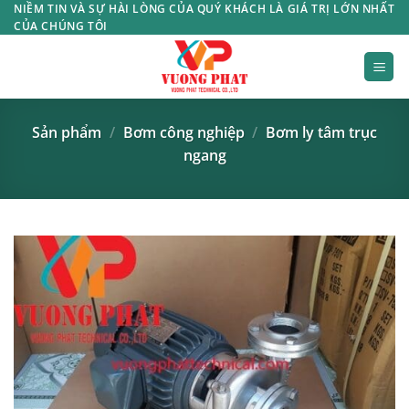
Bỏ
NIỀM TIN VÀ SỰ HÀI LÒNG CỦA QUÝ KHÁCH LÀ GIÁ TRỊ LỚN NHẤT
CỦA CHÚNG TÔI
qua
nội
dung
Sản phẩm
/
Bơm công nghiệp
/
Bơm ly tâm trục
ngang