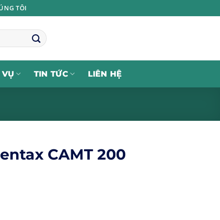
ÚNG TÔI
 VỤ
TIN TỨC
LIÊN HỆ
Pentax CAMT 200