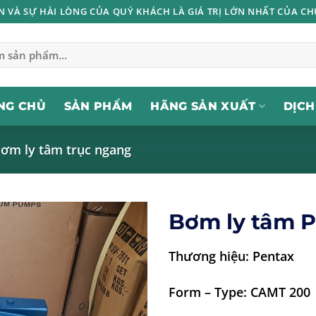
IN VÀ SỰ HÀI LÒNG CỦA QUÝ KHÁCH LÀ GIÁ TRỊ LỚN NHẤT CỦA CH
NG CHỦ
SẢN PHẨM
HÃNG SẢN XUẤT
DỊCH
ơm ly tâm trục ngang
Bơm ly tâm 
Thương hiệu: Pentax
Form – Type: CAMT 200