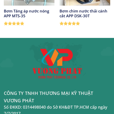
Bơm Tăng áp nước nóng
Bơm chìm nước thải cánh
APP MTS-35
cắt APP DSK-30T
Được xếp
Được xếp
hạng
5
5
hạng
5
5
sao
sao
CÔNG TY TNHH THƯƠNG MẠI KỸ THUẬT
VƯƠNG PHÁT
Số ĐKKD:
0314498040
do Sở KH&ĐT TP.HCM cấp ngày
7/7/2017.