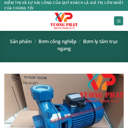
Bỏ
NIỀM TIN VÀ SỰ HÀI LÒNG CỦA QUÝ KHÁCH LÀ GIÁ TRỊ LỚN NHẤT
CỦA CHÚNG TÔI
qua
nội
dung
Sản phẩm
/
Bơm công nghiệp
/
Bơm ly tâm trục
ngang