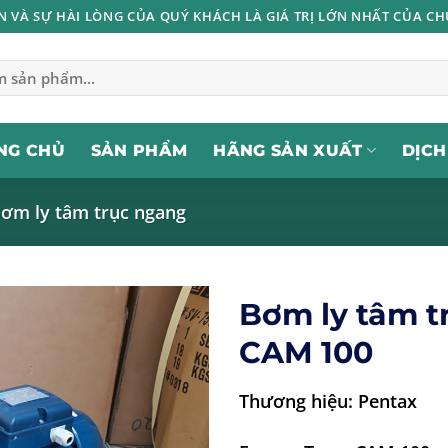
IN VÀ SỰ HÀI LÒNG CỦA QUÝ KHÁCH LÀ GIÁ TRỊ LỚN NHẤT CỦA CH
NG CHỦ
SẢN PHẨM
HÃNG SẢN XUẤT
DỊCH
ơm ly tâm trục ngang
Bơm ly tâm t
CAM 100
Thương hiệu: Pentax