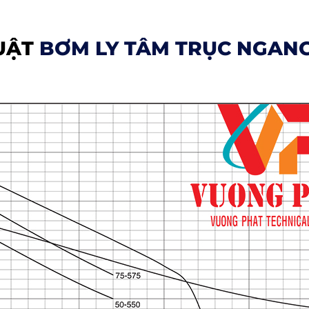
UẬT
BƠM LY TÂM TRỤC NGAN