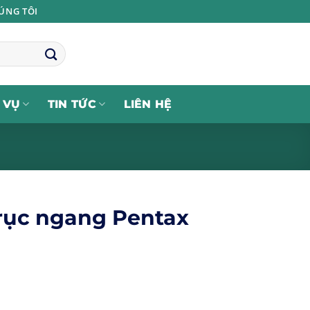
ÚNG TÔI
 VỤ
TIN TỨC
LIÊN HỆ
rục ngang Pentax