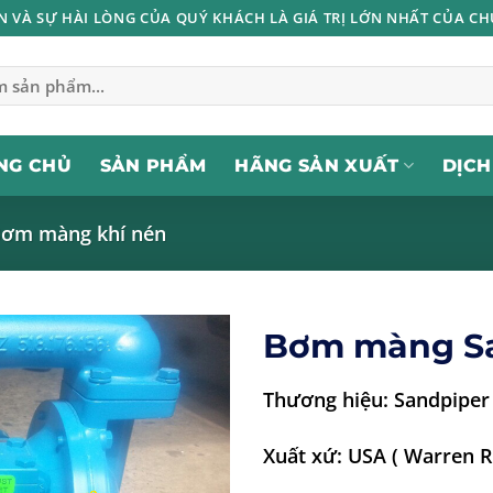
IN VÀ SỰ HÀI LÒNG CỦA QUÝ KHÁCH LÀ GIÁ TRỊ LỚN NHẤT CỦA CH
NG CHỦ
SẢN PHẨM
HÃNG SẢN XUẤT
DỊCH
ơm màng khí nén
Bơm màng S
Thương hiệu: Sandpiper
Xuất xứ: USA ( Warren 