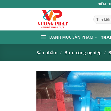
Bỏ
NIỀM T
qua
nội
Tìm
kiếm:
dung
DANH MỤC SẢN PHẨM
TRA
Sản phẩm
/
Bơm công nghiệp
/
B