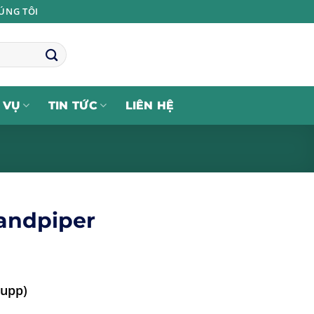
ÚNG TÔI
 VỤ
TIN TỨC
LIÊN HỆ
andpiper
Rupp)