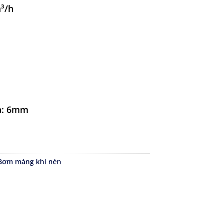
m³/h
đa: 6mm
Bơm màng khí nén