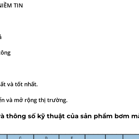
NIỀM TIN
ả
công
t và tốt nhất.
iển và mở rộng thị trường.
 và thông số kỹ thuật của sản phẩm bơm m