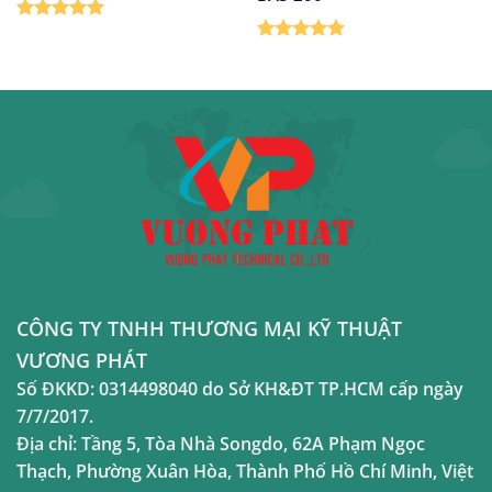
Được xếp
hạng
5
5
Được xếp
sao
hạng
5
5
sao
CÔNG TY TNHH THƯƠNG MẠI KỸ THUẬT
VƯƠNG PHÁT
Số ĐKKD:
0314498040
do Sở KH&ĐT TP.HCM cấp ngày
7/7/2017.
Địa chỉ:
Tầng 5, Tòa Nhà Songdo, 62A Phạm Ngọc
Thạch, Phường Xuân Hòa, Thành Phố Hồ Chí Minh, Việt