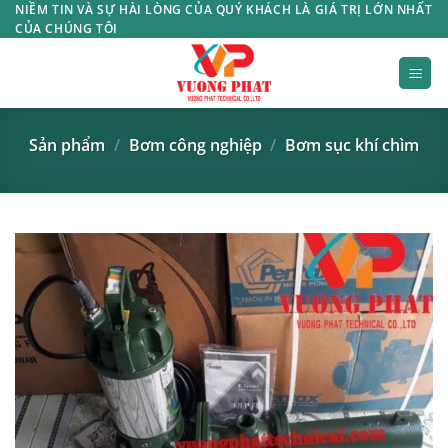
Bỏ
NIỀM TIN VÀ SỰ HÀI LÒNG CỦA QUÝ KHÁCH LÀ GIÁ TRỊ LỚN NHẤT
CỦA CHÚNG TÔI
qua
nội
dung
Sản phẩm
/
Bơm công nghiệp
/
Bơm sục khí chìm