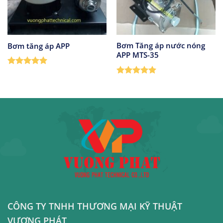
Bơm Tăng áp nước nóng
Bơm tăng áp APP
APP MTS-35
Được xếp
hạng
5
5
Được xếp
sao
hạng
5
5
sao
CÔNG TY TNHH THƯƠNG MẠI KỸ THUẬT
VƯƠNG PHÁT