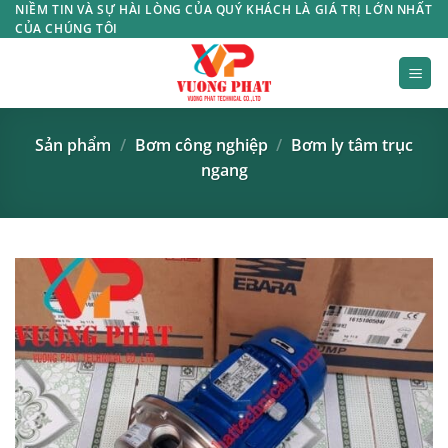
Bỏ
NIỀM TIN VÀ SỰ HÀI LÒNG CỦA QUÝ KHÁCH LÀ GIÁ TRỊ LỚN NHẤT
CỦA CHÚNG TÔI
qua
nội
dung
Sản phẩm
/
Bơm công nghiệp
/
Bơm ly tâm trục
ngang