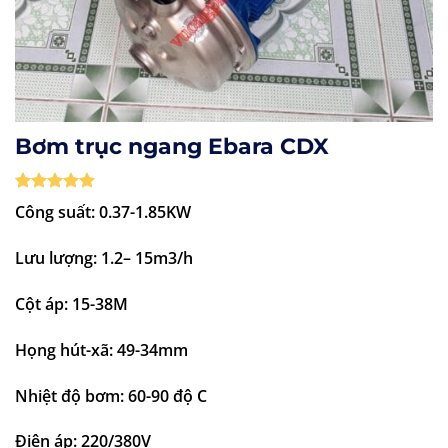
Bơm trục ngang Ebara CDX
5
1
trên 5
Công suất: 0.37-1.85KW
dựa trên
đánh giá
Lưu lượng: 1.2– 15m3/h
Cột áp: 15-38M
Họng hút-xã: 49-34mm
Nhiệt độ bơm: 60-90 độ C
Điện áp: 220/380V