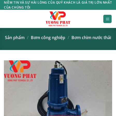
Bỏ
NIỀM TIN VÀ SỰ HÀI LÒNG CỦA QUÝ KHÁCH LÀ GIÁ TRỊ LỚN NHẤT
CỦA CHÚNG TÔI
qua
nội
dung
Sản phẩm
/
Bơm công nghiệp
/
Bơm chìm nước thải