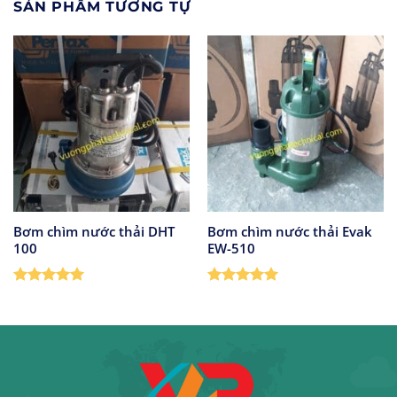
SẢN PHẨM TƯƠNG TỰ
Bơm chìm nước thải DHT
Bơm chìm nước thải Evak
100
EW-510
Được xếp
Được xếp
hạng
5
5
hạng
5
5
sao
sao