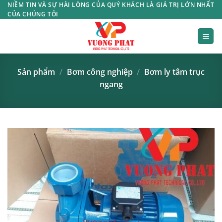
Bỏ
NIỀM TIN VÀ SỰ HÀI LÒNG CỦA QUÝ KHÁCH LÀ GIÁ TRỊ LỚN NHẤT
CỦA CHÚNG TÔI
qua
nội
dung
Sản phẩm
/
Bơm công nghiệp
/
Bơm ly tâm trục
ngang