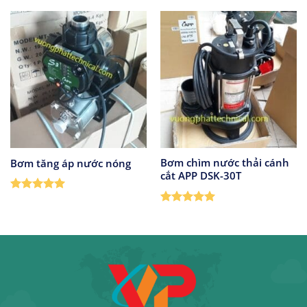
Bơm chìm nước thải cánh
Bơm tăng áp nước nóng
cắt APP DSK-30T
Được xếp
hạng
5
5
Được xếp
sao
hạng
5
5
sao