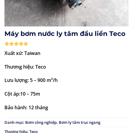
Máy bơm nước ly tâm đầu liền Teco
5
1
trên 5
Xuất xứ: Taiwan
dựa trên
đánh giá
Thương hiệu: Teco
Lưu lượng: 5 – 900 m³/h
Cột áp:10 – 75m
Bảo hành: 12 tháng
Danh mục:
Bơm công nghiệp
,
Bơm ly tâm trục ngang
Thương hiệu:
Teco