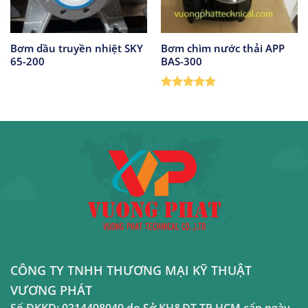
Bơm dầu truyền nhiệt SKY
Bơm chìm nước thải APP
65-200
BAS-300
Được xếp
hạng
5
5
sao
CÔNG TY TNHH THƯƠNG MẠI KỸ THUẬT
VƯƠNG PHÁT
Số ĐKKD:
0314498040
do Sở KH&ĐT TP.HCM cấp ngày