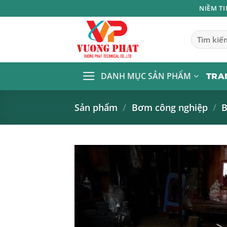
Bỏ
NIỀM T
qua
nội
Tìm
kiếm:
dung
DANH MỤC SẢN PHẨM
TRA
Sản phẩm
/
Bơm công nghiệp
/
B