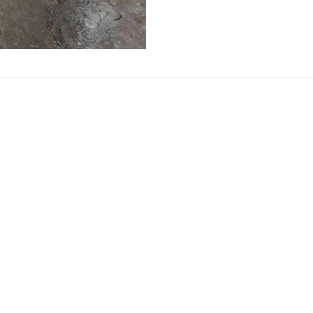
MÔ TẢ
ĐÁNH GIÁ (1)
m Teco đầu inox
inox là một trong những thương hiệu nổi tiếng ở 
ất tại Long Thành Đồng Nai.
chúng tôi nhập trực tiếp từ Đài Loan về và lắp ráp 
à được quý khách hàng tin tưởng sử dụng nhất.
ƠM TECO ĐẦU INOX