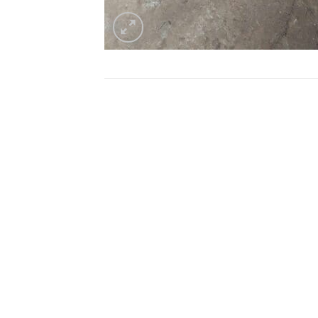
Giới thiệu máy bơ
Thương hiệu máy bơm Teco đầu 
linh kiện và có nhà máy sản xu
trong đó đầu bơm được công ty 
phẩm có chất lượng hàng đầu v
ỨNG DỤNG MÁY B