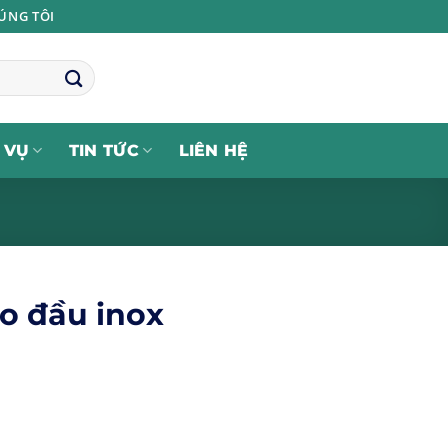
ÚNG TÔI
 VỤ
TIN TỨC
LIÊN HỆ
o đầu inox