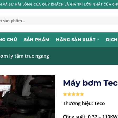
IN VÀ SỰ HÀI LÒNG CỦA QUÝ KHÁCH LÀ GIÁ TRỊ LỚN NHẤT CỦA CH
NG CHỦ
SẢN PHẨM
HÃNG SẢN XUẤT
DỊCH
ơm ly tâm trục ngang
Máy bơm Tec
5
1
trên 5
Thương hiệu: Teco
dựa trên
đánh giá
Công suất: 0.37 – 110KW